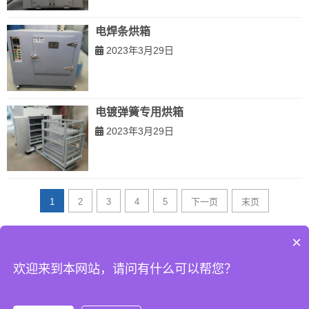
电焊条烘箱
2023年3月29日
电镀弹簧专用烘箱
2023年3月29日
1
2
3
4
5
下一页
末页
×
欢迎来到本网站，请问有什么可以帮您？
© Copyright 2023
苏州美康
All Rights Reserved.
苏ICP备2023004532
号
苏公网安备32050902101521号